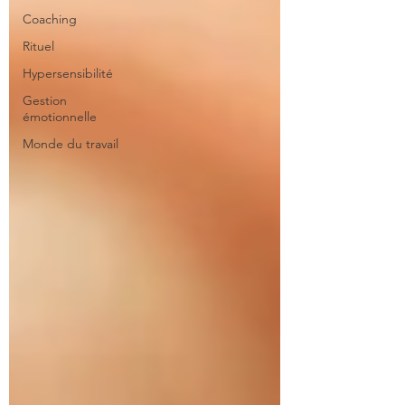
Coaching
Rituel
Hypersensibilité
Gestion
émotionnelle
Monde du travail