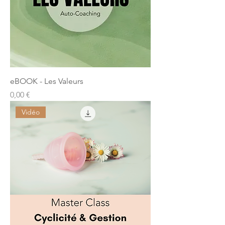
eBOOK - Les Valeurs
Prix
0,00 €
Vidéo