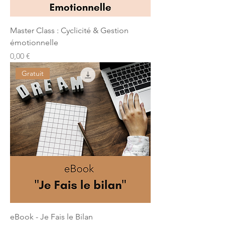
Master Class : Cyclicité & Gestion
émotionnelle
Prix
0,00 €
Gratuit
eBook - Je Fais le Bilan