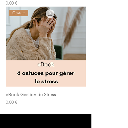
Prix
0,00 €
Gratuit
eBook Gestion du Stress
Prix
0,00 €