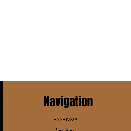
Navigation
ESSENS℠
Services