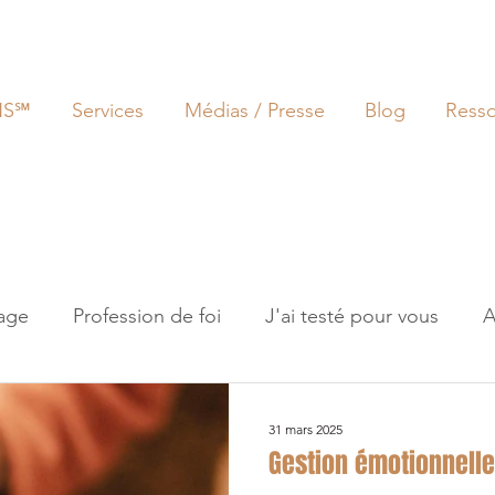
NS℠
Services
Médias / Presse
Blog
Ress
age
Profession de foi
J'ai testé pour vous
A
ersensibilité
Gestion émotionnelle
Monde du t
31 mars 2025
Gestion émotionnelle