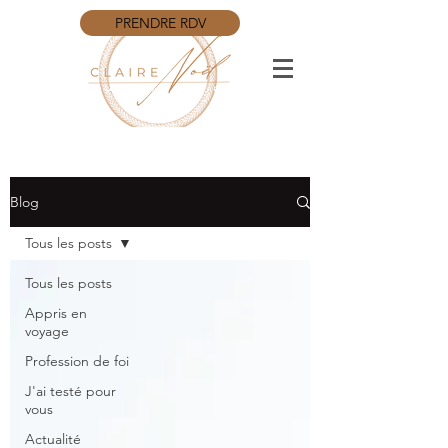
PRENDRE RDV
Blog
Tous les posts
Tous les posts
Appris en
voyage
Profession de foi
J'ai testé pour
vous
Actualité