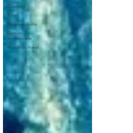
Coaching
Rituel
Hypersensibilité
Gestion
émotionnelle
Monde du travail