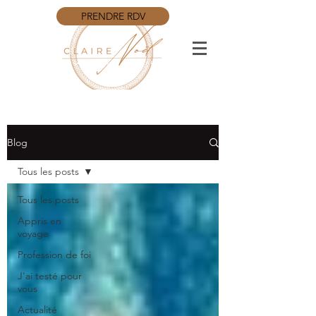
PRENDRE RDV
Blog
Tous les posts
Tous les posts
Appris en
voyage
Profession de foi
J'ai testé pour
vous
Actualité