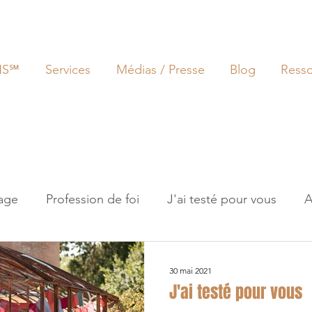
NS℠
Services
Médias / Presse
Blog
Ress
age
Profession de foi
J'ai testé pour vous
A
ersensibilité
Gestion émotionnelle
Monde du t
30 mai 2021
J'ai testé pour vous