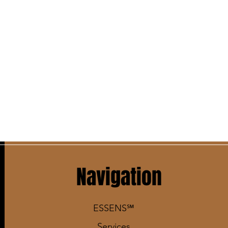
Navigation
ESSENS℠
Services