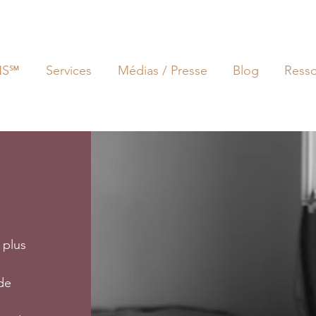
NS℠
Services
Médias / Presse
Blog
Ress
 plus
de