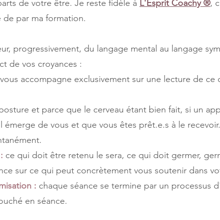
arts de votre être. Je reste fidèle à
L'Esprit Coachy ®
, 
e de par ma formation.
eur, progressivement, du langage mental au langage sym
ct de vos croyances :
 vous accompagne exclusivement sur une lecture de ce qui
posture et parce que le cerveau étant bien fait, si un ap
'il émerge de vous et que vous êtes prêt.e.s à le recevoir.
antanément.
:
ce qui doit être retenu le sera, ce qui doit germer, germ
éance sur ce qui peut concrètement vous soutenir dans v
misation :
chaque séance se termine par un processus d
touché en séance.