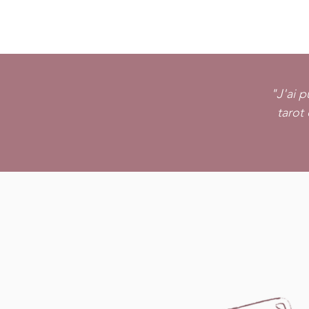
"J'ai 
tarot