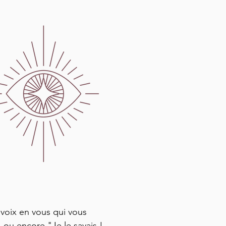
 voix en vous qui vous
" ou encore "Je le savais !