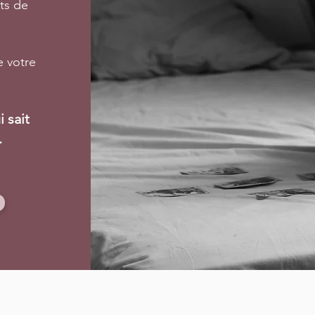
ts de
e votre
 sait
.