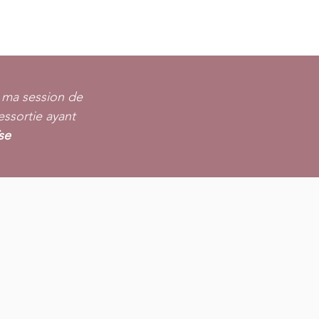
e ma session de
essortie ayant
se