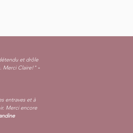
détendu et drôle
é. Merci Claire!"
-
s entraves et à
ir. Merci encore
landine