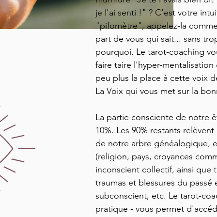
je l'ai senti !" ? C'est votre int
"pifomètre", appelez-la comme 
part de vous qui sait... sans tr
pourquoi. Le tarot-coaching v
faire taire l'hyper-mentalisatio
peu plus la place à cette voix d
La Voix qui vous met sur la bon
La partie consciente de notre ê
10%. Les 90% restants relèvent 
de notre arbre généalogique, e
(religion, pays, croyances comm
inconscient collectif, ainsi que 
traumas et blessures du passé
subconscient, etc. Le tarot-coac
pratique - vous permet d'accéd