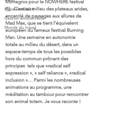
Monegros pour le NOWHERE festival 
(1).  C’est au milieu des plateaux arides, 
Hypersensibilité
encerclé de paysages aux allures de  
Gestion émotionnelle
Mad Max, que se tient l’équivalent 
Monde du travail
européen du fameux festival Burning  
Man. Une semaine en autonomie 
totale au milieu du désert, dans un  
espace-temps de tous les possibles 
hors du commun prônant des 
principes  tels que «radical self 
expression », « self reliance », «radical  
inclusion »… Parmi les nombreuses 
animations au programme, une  
méditation au tambour pour rencontrer 
son animal totem. Je vous raconte !