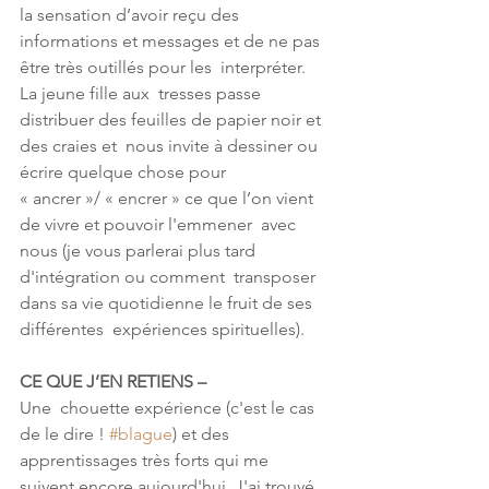
la sensation d’avoir reçu des  
informations et messages et de ne pas 
être très outillés pour les  interpréter.
La jeune fille aux  tresses passe 
distribuer des feuilles de papier noir et 
des craies et  nous invite à dessiner ou 
écrire quelque chose pour  
« ancrer »/ « encrer » ce que l’on vient 
de vivre et pouvoir l'emmener  avec 
nous (je vous parlerai plus tard 
d'intégration ou comment  transposer 
dans sa vie quotidienne le fruit de ses 
différentes  expériences spirituelles).
CE QUE J’EN RETIENS –
Une  chouette expérience (c'est le cas 
de le dire ! 
#blague
) et des  
apprentissages très forts qui me 
suivent encore aujourd'hui. J'ai trouvé  