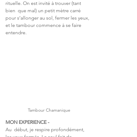
rituelle. On est invité à trouver (tant 
bien  que mal) un petit mètre carré 
pour s’allonger au sol, fermer les yeux,  
et le tambour commence à se faire 
entendre.
Tambour Chamanique
MON EXPERIENCE -
Au  début, je respire profondément, 
les yeux fermés. Le seul fait de  