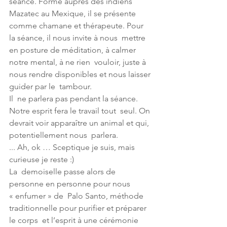
séance. Formé auprès des indiens 
Mazatec au Mexique, il se présente  
comme chamane et thérapeute. Pour 
la séance, il nous invite à nous  mettre 
en posture de méditation, à calmer 
notre mental, à ne rien  vouloir, juste à 
nous rendre disponibles et nous laisser 
guider par le  tambour. 
Il  ne parlera pas pendant la séance. 
Notre esprit fera le travail tout  seul. On 
devrait voir apparaître un animal et qui, 
potentiellement nous  parlera.
... Ah, ok … Sceptique je suis, mais 
curieuse je reste :) 
La  demoiselle passe alors de 
personne en personne pour nous 
« enfumer » de  Palo Santo, méthode 
traditionnelle pour purifier et préparer 
le corps  et l’esprit à une cérémonie 