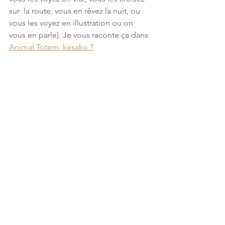
sur  la route, vous en rêvez la nuit, ou 
vous les voyez en illustration ou on  
vous en parle). Je vous raconte ça dans 
Animal Totem, kesako ?
- Du Doux sur Vous - 
Claire Noël Coaching | 
www.clairenoel.fr
Fun  fact : avec le maître de cérémonie, 
on s’est rendu compte après une  
demie heure de discussion qu’il était le 
meilleur ami d’une de mes  collègues 
de formation de coaching, qu’il est de 
la famille qu’un  monsieur dont j’ai 
beaucoup entendu parler et écouter 