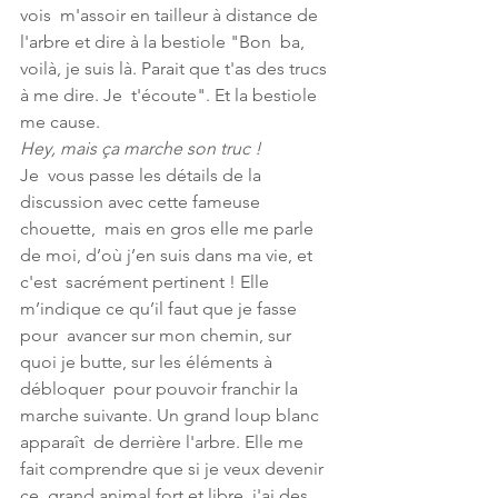
vois  m'assoir en tailleur à distance de 
l'arbre et dire à la bestiole "Bon  ba, 
voilà, je suis là. Parait que t'as des trucs 
à me dire. Je  t'écoute". Et la bestiole 
me cause. 
Hey, mais ça marche son truc !
Je  vous passe les détails de la 
discussion avec cette fameuse 
chouette,  mais en gros elle me parle 
de moi, d’où j’en suis dans ma vie, et 
c'est  sacrément pertinent ! Elle 
m’indique ce qu’il faut que je fasse 
pour  avancer sur mon chemin, sur 
quoi je butte, sur les éléments à 
débloquer  pour pouvoir franchir la 
marche suivante. Un grand loup blanc 
apparaît  de derrière l'arbre. Elle me 
fait comprendre que si je veux devenir 
ce  grand animal fort et libre, j'ai des 