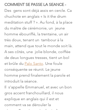
COMMENT SE PASSE LA SEANCE -
Des  gens sont déjà assis en cercle. Ca 
chuchote en anglais « Is it the drum 
meditation stuff ? ». Au fond, à la place 
du maître de cérémonie, un  jeune 
homme ébouriffé, la trentaine, un air 
très doux, tenant un  tambour à la 
main, attend que tout le monde soit là. 
A ses côtés, une  jolie blonde, coiffée 
de deux longues tresses, tient un bol 
et brûle du 
Palo Santo
. Une foule 
conséquente se réunit. Le jeune 
homme prend finalement la parole et 
introduit la séance. 
Il  s'appelle Emmanuel, et avec un bon 
gros accent franchouillard, il nous  
explique en anglais qui il est et 
comment va se dérouler la  