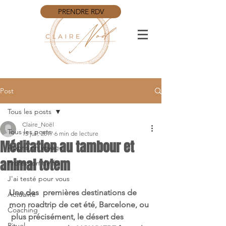
PRENDRE RDV
Post
Tous les posts
Claire_Noël
Tous les posts
15 juil. 2017
6 min de lecture
Méditation au tambour et
Appris en voyage
animal totem
Profession de foi
J'ai testé pour vous
Une des  premières destinations de 
Actualité
mon roadtrip de cet été, Barcelone, ou 
Coaching
 plus précisément, le désert des 
Rituel