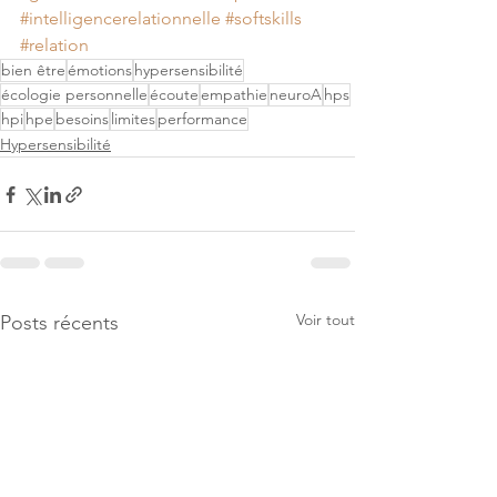
#intelligencerelationnelle
#softskills
#relation
bien être
émotions
hypersensibilité
écologie personnelle
écoute
empathie
neuroA
hps
hpi
hpe
besoins
limites
performance
Hypersensibilité
Voir tout
Posts récents