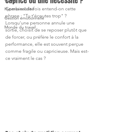
caprice ou une nécessité ?
Combien de fois entend-on cette 
Hypersensibilité
phrase : "Tu t’écoutes trop" ?
Gestion émotionnelle
Lorsqu'une personne annule une 
Monde du travail
sortie, choisit de se reposer plutôt que 
de forcer, ou préfère le confort à la 
performance, elle est souvent perçue 
comme fragile ou capricieuse. Mais est-
ce vraiment le cas ?