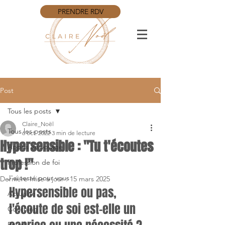
PRENDRE RDV
Post
Tous les posts
Claire_Noël
Tous les posts
6 oct. 2022
3 min de lecture
Hypersensible : "Tu t'écoutes
Appris en voyage
trop !"
Profession de foi
J'ai testé pour vous
Dernière mise à jour :
15 mars 2025
Hypersensible ou pas, 
Actualité
l'écoute de soi est-elle un 
Coaching
Rituel