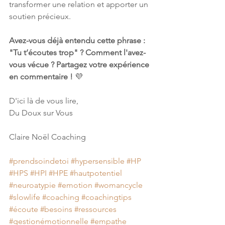
transformer une relation et apporter un 
soutien précieux. 
Avez-vous déjà entendu cette phrase : 
"Tu t’écoutes trop" ? Comment l'avez-
vous vécue ? Partagez votre expérience 
en commentaire !
 💜
D'ici là de vous lire, 
Du Doux sur Vous 
Claire Noël Coaching
#prendsoindetoi
#hypersensible
#HP
#HPS
#HPI
#HPE
#hautpotentiel
#neuroatypie
#emotion
#womancycle
#slowlife
#coaching
#coachingtips
#écoute
#besoins
#ressources
#gestionémotionnelle
#empathe